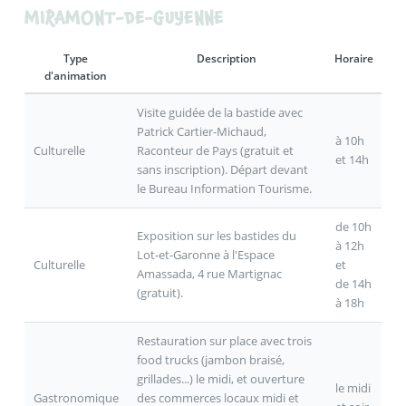
MIRAMONT-DE-GUYENNE
Type
Description
Horaire
d'animation
Visite guidée de la bastide avec
Patrick Cartier-Michaud,
à 10h
Culturelle
Raconteur de Pays (gratuit et
et 14h
sans inscription). Départ devant
le Bureau Information Tourisme.
de 10h
Exposition sur les bastides du
à 12h
Lot-et-Garonne à l'Espace
Culturelle
et
Amassada, 4 rue Martignac
de 14h
(gratuit).
à 18h
Restauration sur place avec trois
food trucks (jambon braisé,
grillades...) le midi, et ouverture
le midi
Gastronomique
des commerces locaux midi et