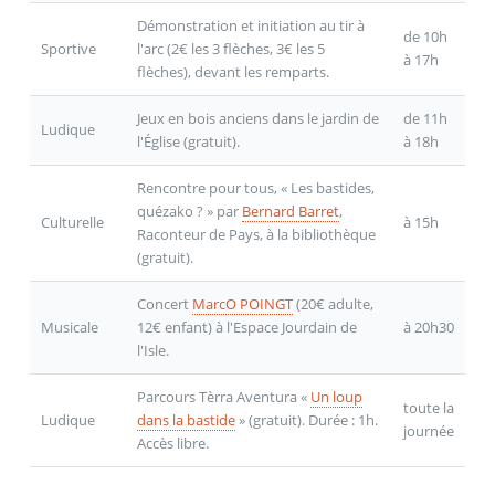
Démonstration et initiation au tir à
de 10h
Sportive
l'arc (2€ les 3 flèches, 3€ les 5
à 17h
flèches), devant les remparts.
Jeux en bois anciens dans le jardin de
de 11h
Ludique
l'Église (gratuit).
à 18h
Rencontre pour tous, « Les bastides,
quézako ? » par
Bernard Barret
,
Culturelle
à 15h
Raconteur de Pays, à la bibliothèque
(gratuit).
Concert
MarcO POINGT
(20€ adulte,
Musicale
12€ enfant) à l'Espace Jourdain de
à 20h30
l'Isle.
Parcours Tèrra Aventura «
Un loup
toute la
Ludique
dans la bastide
» (gratuit). Durée : 1h.
journée
Accès libre.