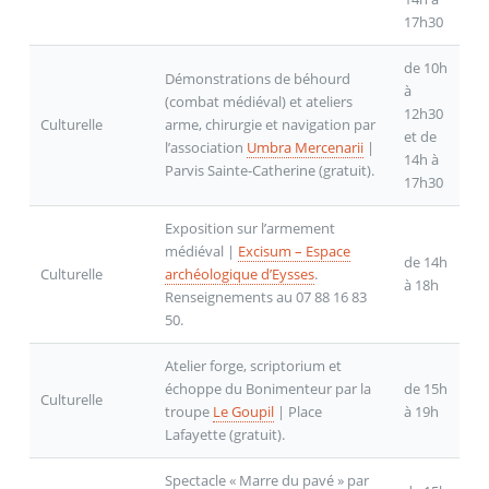
17h30
de 10h
Démonstrations de béhourd
à
(combat médiéval) et ateliers
12h30
Culturelle
arme, chirurgie et navigation par
et de
l’association
Umbra Mercenarii
|
14h à
Parvis Sainte-Catherine (gratuit).
17h30
Exposition sur l’armement
médiéval |
Excisum – Espace
de 14h
Culturelle
archéologique d’Eysses
.
à 18h
Renseignements au 07 88 16 83
50.
Atelier forge, scriptorium et
échoppe du Bonimenteur par la
de 15h
Culturelle
troupe
Le Goupil
| Place
à 19h
Lafayette (gratuit).
Spectacle « Marre du pavé » par