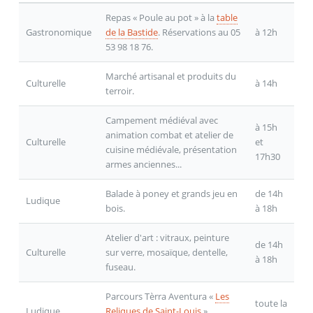
Repas « Poule au pot » à la
table
Gastronomique
de la Bastide
. Réservations au 05
à 12h
53 98 18 76.
Marché artisanal et produits du
Culturelle
à 14h
terroir.
Campement médiéval avec
à 15h
animation combat et atelier de
Culturelle
et
cuisine médiévale, présentation
17h30
armes anciennes...
Balade à poney et grands jeu en
de 14h
Ludique
bois.
à 18h
Atelier d'art : vitraux, peinture
de 14h
Culturelle
sur verre, mosaïque, dentelle,
à 18h
fuseau.
Parcours Tèrra Aventura «
Les
toute la
Ludique
Reliques de Saint-Louis
»