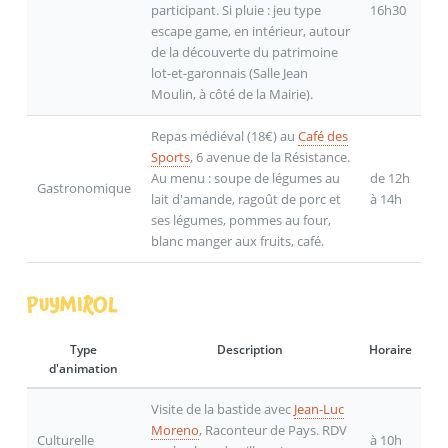
participant. Si pluie : jeu type
16h30
escape game, en intérieur, autour
de la découverte du patrimoine
lot-et-garonnais (Salle Jean
Moulin, à côté de la Mairie).
Repas médiéval (18€) au
Café des
Sports
, 6 avenue de la Résistance.
Au menu : soupe de légumes au
de 12h
Gastronomique
lait d'amande, ragoût de porc et
à 14h
ses légumes, pommes au four,
blanc manger aux fruits, café.
PUYMIROL
Type
Description
Horaire
d'animation
Visite de la bastide avec
Jean-Luc
Moreno
, Raconteur de Pays. RDV
Culturelle
à 10h