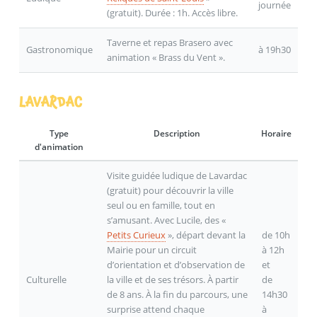
journée
(gratuit). Durée : 1h. Accès libre.
Taverne et repas Brasero avec
Gastronomique
à 19h30
animation « Brass du Vent ».
LAVARDAC
Type
Description
Horaire
d'animation
Visite guidée ludique de Lavardac
(gratuit) pour découvrir la ville
seul ou en famille, tout en
s’amusant. Avec Lucile, des «
Petits Curieux
», départ devant la
de 10h
Mairie pour un circuit
à 12h
d’orientation et d’observation de
et
Culturelle
la ville et de ses trésors. À partir
de
de 8 ans. À la fin du parcours, une
14h30
surprise attend chaque
à