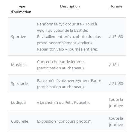
Type
Description
Horaire
d'animation
Randonnée cyclotouriste « Tous à
vélo » au coeur de la bastide.
Sportive
Ravitaillement prévu, photo du plus
à 15h30
grand rassemblement. Atelier «
Répar' ton vélo » (journée entière).
Concert choeur de femmes
Musicale
à 18h
(participation au chapeau).
Farce médiévale avec Aymeric Faure
Spectacle
à 21h30
(participation au chapeau).
toute la
Ludique
« Le chemin du Petit Poucet ».
journée
toute la
Culturelle
Exposition "Concours photos".
journée