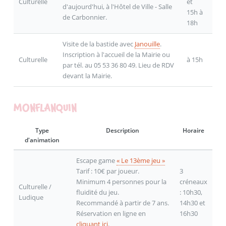
Culturelle
et
d'aujourd'hui, à l'Hôtel de Ville - Salle
15h à
de Carbonnier.
18h
Visite de la bastide avec
Janouille
.
Inscription à l'accueil de la Mairie ou
Culturelle
à 15h
par tél. au 05 53 36 80 49. Lieu de RDV
devant la Mairie.
MONFLANQUIN
Type
Description
Horaire
d'animation
Escape game
« Le 13ème jeu »
Tarif : 10€ par joueur.
3
Minimum 4 personnes pour la
créneaux
Culturelle /
fluidité du jeu.
: 10h30,
Ludique
Recommandé à partir de 7 ans.
14h30 et
Réservation en ligne en
16h30
cliquant ici
.