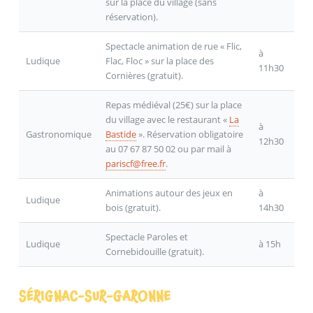
sur la place du village (sans
réservation).
Spectacle animation de rue « Flic,
à
Ludique
Flac, Floc » sur la place des
11h30
Cornières (gratuit).
Repas médiéval (25€) sur la place
du village avec le restaurant «
La
à
Gastronomique
Bastide
». Réservation obligatoire
12h30
au 07 67 87 50 02 ou par mail à
pariscf@free.fr
.
Animations autour des jeux en
à
Ludique
bois (gratuit).
14h30
Spectacle Paroles et
Ludique
à 15h
Cornebidouille (gratuit).
SÉRIGNAC-SUR-GARONNE