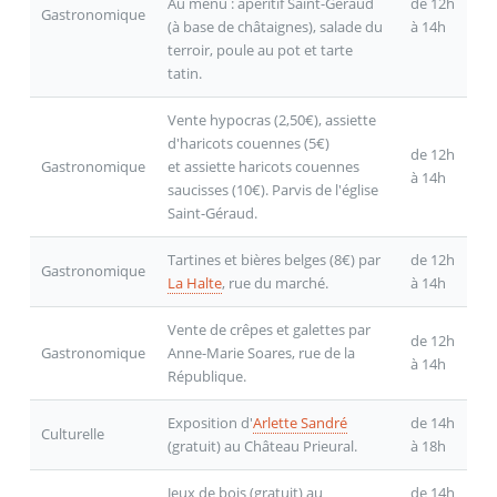
Au menu : apéritif Saint-Géraud
de 12h
Gastronomique
(à base de châtaignes), salade du
à 14h
terroir, poule au pot et tarte
tatin.
Vente hypocras (2,50€), assiette
d'haricots couennes (5€)
de 12h
Gastronomique
et assiette haricots couennes
à 14h
saucisses (10€). Parvis de l'église
Saint-Géraud.
Tartines et bières belges (8€) par
de 12h
Gastronomique
La Halte
, rue du marché.
à 14h
Vente de crêpes et galettes par
de 12h
Gastronomique
Anne-Marie Soares, rue de la
à 14h
République.
Exposition d'
Arlette Sandré
de 14h
Culturelle
(gratuit) au Château Prieural.
à 18h
Jeux de bois (gratuit) au
de 14h