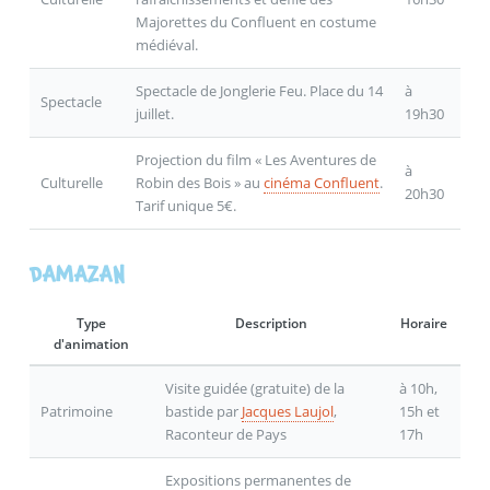
Majorettes du Confluent en costume
médiéval.
Spectacle de Jonglerie Feu. Place du 14
à
Spectacle
juillet.
19h30
Projection du film « Les Aventures de
à
Culturelle
Robin des Bois » au
cinéma Confluent
.
20h30
Tarif unique 5€.
DAMAZAN
Type
Description
Horaire
d'animation
Visite guidée (gratuite) de la
à 10h,
Patrimoine
bastide par
Jacques Laujol
,
15h et
Raconteur de Pays
17h
Expositions permanentes de