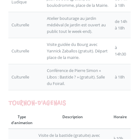
Ludique
boulodromme, place de la Mairie.
à 18h
Atelier bouturage au jardin
de 14h
Culturelle
médiéval (le jardin est ouvert au
à 18h
public tout le week-end).
Visite guidée du Bourg avec
à
Culturelle
Yannick Zaballos (gratuit). Départ
14h30
place de la mairie.
Conférence de Pierre Simon «
Culturelle
Libos : Bastide ? » (gratuit). Salle
à 18h
du Foirail.
TOURNON-D'AGENAIS
Type
Description
Horaire
d'animation
Visite de la bastide (gratuite) avec
à 10h