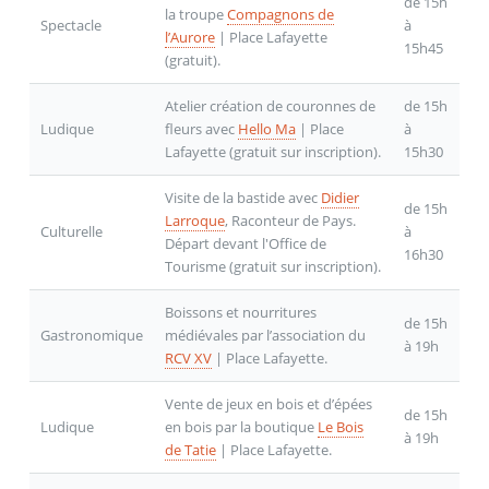
de 15h
la troupe
Compagnons de
Spectacle
à
l’Aurore
| Place Lafayette
15h45
(gratuit).
Atelier création de couronnes de
de 15h
Ludique
fleurs avec
Hello Ma
| Place
à
Lafayette (gratuit sur inscription).
15h30
Visite de la bastide avec
Didier
de 15h
Larroque
, Raconteur de Pays.
Culturelle
à
Départ devant l'Office de
16h30
Tourisme (gratuit sur inscription).
Boissons et nourritures
de 15h
Gastronomique
médiévales par l’association du
à 19h
RCV XV
| Place Lafayette.
Vente de jeux en bois et d’épées
de 15h
Ludique
en bois par la boutique
Le Bois
à 19h
de Tatie
| Place Lafayette.