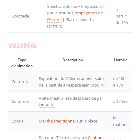
Spectacle de feu « Crépuscule »
à
par la troupe
Compagnons de
Spectacle
partir
l’Aurore
| Place Lafayette
de 19h
(gratuit).
VILLERÉAL
Type
Description
Horaire
d'animation
Exposition du 750ème anniversaire
de 10h
Culturelle
de la bastide à l'espace Jean Moulin.
à 18h
Visite théâtralisée de la bastide par
Culturelle
à 17h30
Janouille
.
la
Locale
Marché traditionnel
sur la place.
matinée
Parcours Tèrra Aventura «
Cent pur-