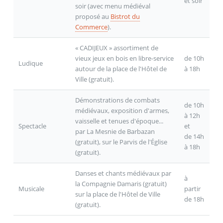
et soir
soir (avec menu médiéval
proposé au
Bistrot du
Commerce
).
« CADIJEUX » assortiment de
vieux jeux en bois en libre-service
de 10h
Ludique
autour de la place de l'Hôtel de
à 18h
Ville (gratuit).
Démonstrations de combats
de 10h
médiévaux, exposition d'armes,
à 12h
vaisselle et tenues d'époque...
Spectacle
et
par La Mesnie de Barbazan
de 14h
(gratuit), sur le Parvis de l'Église
à 18h
(gratuit).
Danses et chants médiévaux par
à
la Compagnie Damaris (gratuit)
Musicale
partir
sur la place de l'Hôtel de Ville
de 18h
(gratuit).