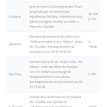
Jeux en bois La Compagnie des Tours
proposés par les Antchoukis
de 10h
Ludique
Aiguillonais (Mölkky, chamboule tout,
à 17h
pêche à la ligne, hockey sur table...).
Place du 14 juillet.
Randonnée pédestre de 4,5km (env.
1h30) accessible à tous. Départ : place
à
Sportive
du 14 juillet. Renseignements et
14h30
inscriptions au 05 53 79 82 04.
Randonnée cyclo de 16,5km (env. 1h).
Départ : salle des fêtes de Granges-
sur-Lot. Enfant accompagnés
Sportive
à 15h
obligatoirement d'un adulte.
Renseignements et inscriptions au 05
53 79 82 04.
Arrivée des randonneurs sur la place
du 14 juillet avec goûter et
Culturelle
rafraîchissements et défilé des
16h30