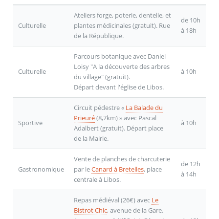
Ateliers forge, poterie, dentelle, et
de 10h
Culturelle
plantes médicinales (gratuit). Rue
à 18h
de la République.
Parcours botanique avec Daniel
Loisy "A la découverte des arbres
Culturelle
à 10h
du village" (gratuit).
Départ devant l'église de Libos.
Circuit pédestre «
La Balade du
Prieuré
(8,7km) » avec Pascal
Sportive
à 10h
Adalbert (gratuit). Départ place
de la Mairie.
Vente de planches de charcuterie
de 12h
Gastronomique
par le
Canard à Bretelles
, place
à 14h
centrale à Libos.
Repas médiéval (26€) avec
Le
Bistrot Chic
, avenue de la Gare.