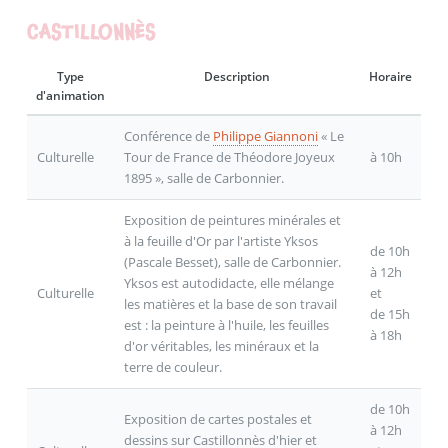
CASTILLONNÈS
Type
Description
Horaire
d'animation
Conférence de
Philippe Giannoni
« Le
Culturelle
Tour de France de Théodore Joyeux
à 10h
1895 », salle de Carbonnier.
Exposition de peintures minérales et
à la feuille d'Or par l'artiste Yksos
de 10h
(Pascale Besset), salle de Carbonnier.
à 12h
Yksos est autodidacte, elle mélange
Culturelle
et
les matières et la base de son travail
de 15h
est : la peinture à l'huile, les feuilles
à 18h
d'or véritables, les minéraux et la
terre de couleur.
de 10h
Exposition de cartes postales et
à 12h
dessins sur Castillonnès d'hier et