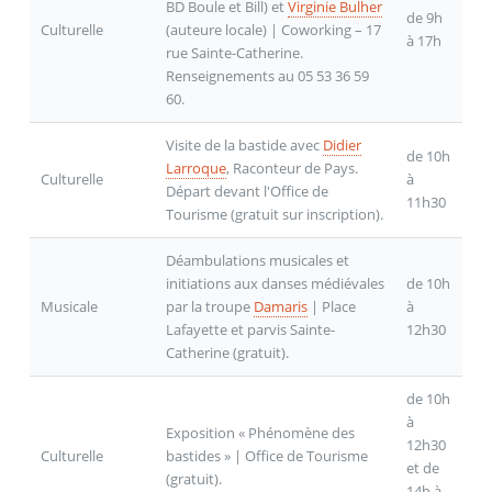
BD Boule et Bill) et
Virginie Bulher
de 9h
Culturelle
(auteure locale) | Coworking – 17
à 17h
rue Sainte-Catherine.
Renseignements au 05 53 36 59
60.
Visite de la bastide avec
Didier
de 10h
Larroque
, Raconteur de Pays.
Culturelle
à
Départ devant l'Office de
11h30
Tourisme (gratuit sur inscription).
Déambulations musicales et
initiations aux danses médiévales
de 10h
Musicale
par la troupe
Damaris
| Place
à
Lafayette et parvis Sainte-
12h30
Catherine (gratuit).
de 10h
à
Exposition « Phénomène des
12h30
Culturelle
bastides » | Office de Tourisme
et de
(gratuit).
14h à