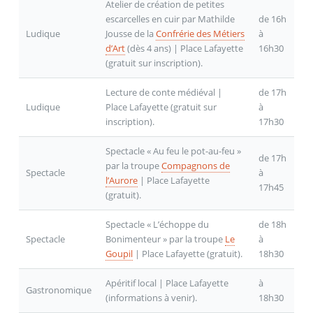
Atelier de création de petites
escarcelles en cuir par Mathilde
de 16h
Ludique
Jousse de la
Confrérie des Métiers
à
d’Art
(dès 4 ans) | Place Lafayette
16h30
(gratuit sur inscription).
Lecture de conte médiéval |
de 17h
Ludique
Place Lafayette (gratuit sur
à
inscription).
17h30
Spectacle « Au feu le pot-au-feu »
de 17h
par la troupe
Compagnons de
Spectacle
à
l’Aurore
| Place Lafayette
17h45
(gratuit).
Spectacle « L’échoppe du
de 18h
Spectacle
Bonimenteur » par la troupe
Le
à
Goupil
| Place Lafayette (gratuit).
18h30
Apéritif local | Place Lafayette
à
Gastronomique
(informations à venir).
18h30